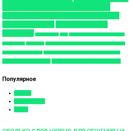
испанского языка Maestro24
Отзывы об онлайн школе испанского
языка Maestro24
Отзывы о школе
Maestro24
ПАБЛО НЕРУДА
ПЕРУ
ПРОВЕРЬТЕ ВАШИ СПОСОБНОСТИ К
ИСПАНСКОМУ
Пуэрто-Рико
САМОВОСПИТАНИЕ – ЭТАП РАЗВИТИЯ ЛИЧНОСТИ
ФЕДЕРИКО ГАРСИЯ ЛОРКА
ШКОЛЬНЫЕ ПРИНАДЛЕЖНОСТИ НА ИСПАНСКОМ
испаноязычные страны
страны где говорят на испанском
Популярное
Мнения
Комментарии
Лайки