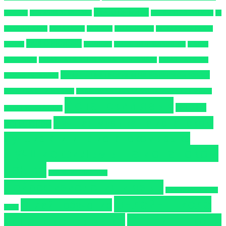
CINCO DE MAYO
CALLE 13
CIEN AÑOS DE SOLEDAD
EL HOMBRE DE TU VIDA
EL
ROBO DEL SIGLO
FRIDA KAHLO
LA BESTIA
LOS COJOLITES
Narraciones de España
PABLO PICASSO
Navidad
PARAGUAY
PERFECTOS DESCONOCIDOS
SEÑORA
INFLUENCER
VOCABULARIO DE LOS ANIMALES EN ESPAÑOL
VOCABULARIO DEL
Величайшие писатели на испанском языке
VERANO EN ESPAÑOL
ГИПОТЕЗА СЕПИРА-УОРФА
ИНОСТРАННЫЕ ЯЗЫКИ КАК ВИТАМИН ДЛЯ МОЗГА
Испанский язык
ЛЕТО НА
ИНОСТРАННЫЙ ЯЗЫК
Лучшая музыка на испанском
ИСПАНСКОМ
Лучшие книги на испанском языке
Лучшие фильмы на испанском
языке
НЕЙРОЛИНГВИСТИКА
Нейрофизиология и язык
ОБРАЗОВАТЕЛЬНЫЕ
Онлайн школа
Онлайн обучение
ИГРЫ
испанского языка
Онлайн школа