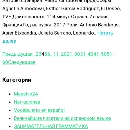
Авторы сценария: Pedro Almodóvar Продюсеры:
Agustín Almodóvar, Esther García Rodríguez, El Deseo,
TVE Длительность: 114 минут Страна: Испания,
Франция Год выпуска: 2017 Роли: Antonio Banderas,
Asier Etxeandia, Julieta Serrano, Leonardo...
Читать
далее
Предыдущая
…
2
3
4
5
6
…
11-20
21-30
31-40
41-50
51-
60
Следующая
Категории
Maestro24
Narraciones
Vocabulario en español
Величайшие писатели на испанском языке
ЗАНИМАТЕЛЬНАЯ ГРАММАТИКА