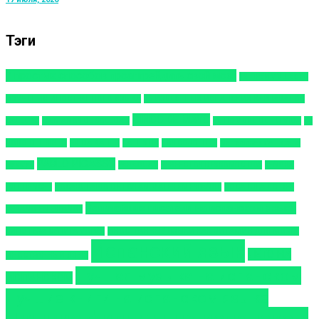
Тэги
7 простых способов проапгрейдить свой мозг
12 ПРЕИМУЩЕСТВ
ИЗУЧЕНИЯ ИНОСТРАННОГО ЯЗЫКА
15 ИЗВЕСТНЫХ ИСПАНСКИХ КАРНАВАЛОВ
CINCO DE MAYO
CALLE 13
CIEN AÑOS DE SOLEDAD
EL HOMBRE DE TU VIDA
EL
ROBO DEL SIGLO
FRIDA KAHLO
LA BESTIA
LOS COJOLITES
Narraciones de España
PABLO PICASSO
Navidad
PARAGUAY
PERFECTOS DESCONOCIDOS
SEÑORA
INFLUENCER
VOCABULARIO DE LOS ANIMALES EN ESPAÑOL
VOCABULARIO DEL
Величайшие писатели на испанском языке
VERANO EN ESPAÑOL
ГИПОТЕЗА СЕПИРА-УОРФА
ИНОСТРАННЫЕ ЯЗЫКИ КАК ВИТАМИН ДЛЯ МОЗГА
Испанский язык
ЛЕТО НА
ИНОСТРАННЫЙ ЯЗЫК
Лучшая музыка на испанском
ИСПАНСКОМ
Лучшие книги на испанском языке
Лучшие фильмы на испанском