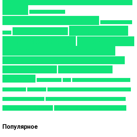
языке
НЕЙРОЛИНГВИСТИКА
Нейрофизиология и язык
ОБРАЗОВАТЕЛЬНЫЕ
Онлайн школа
Онлайн обучение
ИГРЫ
испанского языка
Онлайн школа
испанского языка Maestro24
Отзывы об онлайн школе испанского
языка Maestro24
Отзывы о школе
Maestro24
ПАБЛО НЕРУДА
ПЕРУ
ПРОВЕРЬТЕ ВАШИ СПОСОБНОСТИ К
ИСПАНСКОМУ
Пуэрто-Рико
САМОВОСПИТАНИЕ – ЭТАП РАЗВИТИЯ ЛИЧНОСТИ
ФЕДЕРИКО ГАРСИЯ ЛОРКА
ШКОЛЬНЫЕ ПРИНАДЛЕЖНОСТИ НА ИСПАНСКОМ
испаноязычные страны
страны где говорят на испанском
Популярное