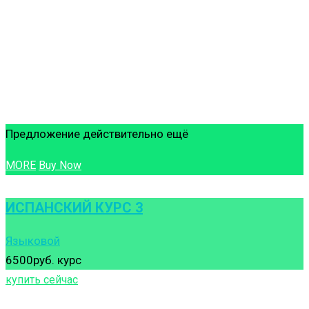
Предложение действительно ещё
MORE
Buy Now
ИСПАНСКИЙ КУРС 3
Языковой
6500руб.
курс
купить сейчас