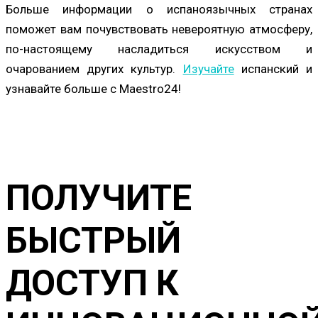
Больше информации о испаноязычных странах
поможет вам почувствовать невероятную атмосферу,
по-настоящему насладиться искусством и
очарованием других культур.
Изучайте
испанский и
узнавайте больше с Maestro24!
ПОЛУЧИТЕ
БЫСТРЫЙ
ДОСТУП К