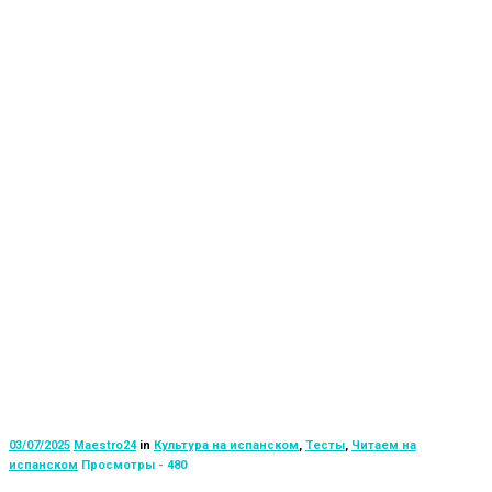
03/07/2025
Maestro24
in
Культура на испанском
,
Тесты
,
Читаем на
испанском
Просмотры - 480